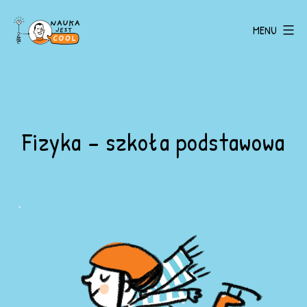
Skip
MENU
to
Nauka
content
jest
COOL
Fizyka – szkoła podstawowa