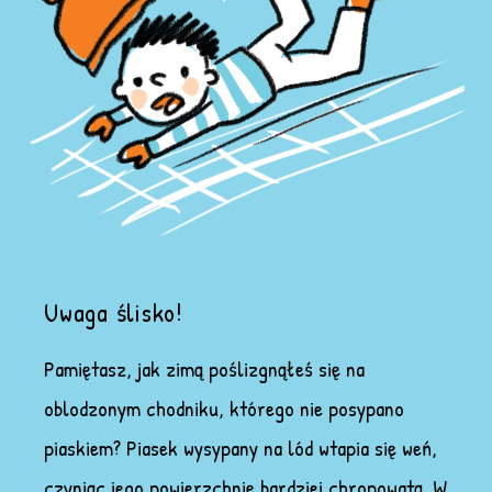
Uwaga ślisko!
Pamiętasz, jak zimą poślizgnąłeś się na
oblodzonym chodniku, którego nie posypano
piaskiem? Piasek wysypany na lód wtapia się weń,
czyniąc jego powierzchnię bardziej chropowatą. W