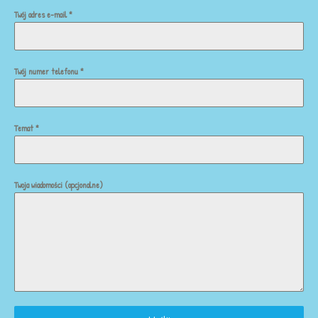
Twój adres e-mail
*
Twój numer telefonu
*
Temat
*
Twoja wiadomości (opcjonalne)