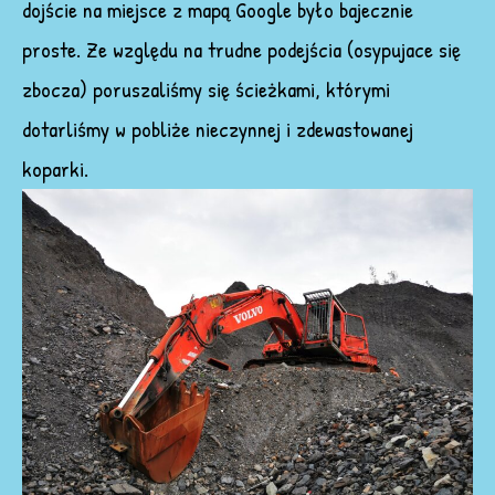
dojście na miejsce z mapą Google było bajecznie
proste. Ze względu na trudne podejścia (osypujace się
zbocza) poruszaliśmy się ścieżkami, którymi
dotarliśmy w pobliże nieczynnej i zdewastowanej
koparki.