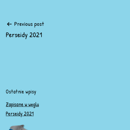
Post
Previous post
navigation
Perseidy 2021
Ostatnie wpisy
Zapisane w węglu
Perseidy 2021