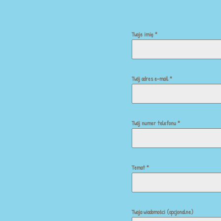
Twoje imię
*
Twój adres e-mail
*
Twój numer telefonu
*
Temat
*
Twoja wiadomości (opcjonalne)